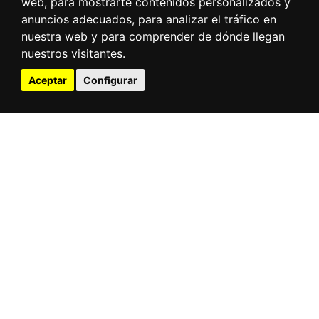
web, para mostrarte contenidos personalizados y
anuncios adecuados, para analizar el tráfico en
nuestra web y para comprender de dónde llegan
nuestros visitantes.
Aceptar
Configurar
Leaflet
| Tiles © Esri — Esri, DeLorme, NAVTEQ, TomTom, Intermap, iPC, USGS, FAO,
NPS, NRCAN, GeoBase, Kadaster NL, Ordnance Survey, Esri Japan, METI, Esri China
(Hong Kong), and the GIS User Community