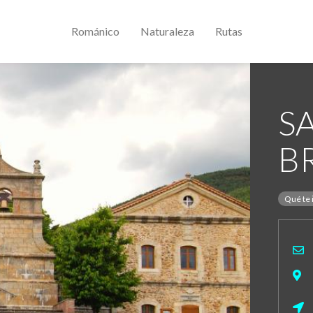
Románico
Naturaleza
Rutas
S
B
Qué te 