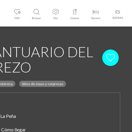
ES
0
IDIOMA
FAV
Buscar
Ver
Comer
Dormir
ANTUARIO DEL
REZO
interesa
Sitios de Joyas y sorpresas
La Peña
Cómo llegar