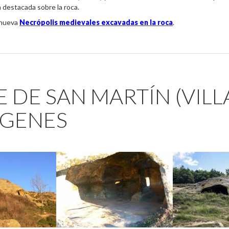
a destacada sobre la roca.
anueva
Necrópolis medievales excavadas en la roca
.
 DE SAN MARTÍN (VIL
ÁGENES