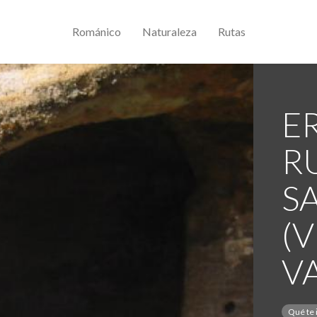
Románico
Naturaleza
Rutas
E
R
S
(
V
Qué te 