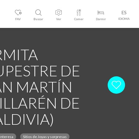
ES
0
IDIOMA
FAV
Buscar
Ver
Comer
Dormir
RMITA
UPESTRE DE
AN MARTÍN
VILLARÉN DE
ALDIVIA)
interesa
Sitios de Joyas y sorpresas