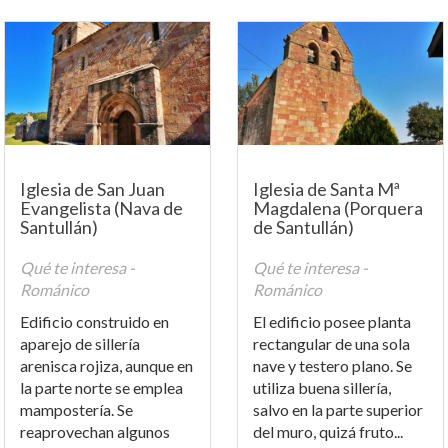
Iglesia de San Juan
Iglesia de Santa Mª
Evangelista (Nava de
Magdalena (Porquera
Santullán)
de Santullán)
Qué te interesa -
Qué te interesa -
Románico
Románico
Edificio construido en
El edificio posee planta
aparejo de sillería
rectangular de una sola
arenisca rojiza, aunque en
nave y testero plano. Se
la parte norte se emplea
utiliza buena sillería,
mampostería. Se
salvo en la parte superior
reaprovechan algunos
del muro, quizá fruto...