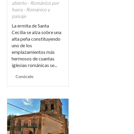
abierto - Románico por
fuera - Románico y
paisaje
La ermita de Santa
Cecilia se alza sobre una
alta peña constituyendo
uno de los
emplazamientos más
hermosos de cuantas
iglesias románicas se...
Conócelo