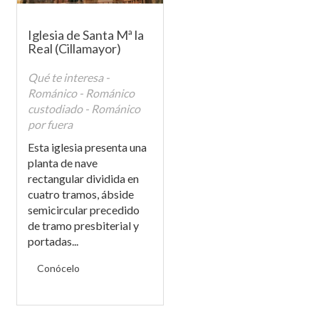
Iglesia de Santa Mª la
Real (Cillamayor)
Qué te interesa -
Románico - Románico
custodiado - Románico
por fuera
Esta iglesia presenta una
planta de nave
rectangular dividida en
cuatro tramos, ábside
semicircular precedido
de tramo presbiterial y
portadas...
Conócelo