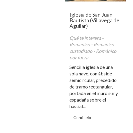
Iglesia de San Juan
Bautista (Villavega de
Aguilar)
Qué te interesa -
Románico - Románico
custodiado - Románico
por fuera
Sencilla iglesia de una
sola nave, con ábside
semicircular, precedido
de tramo rectangular,
portada en el muro sur y
espadaña sobre el
hastial...
Conócelo