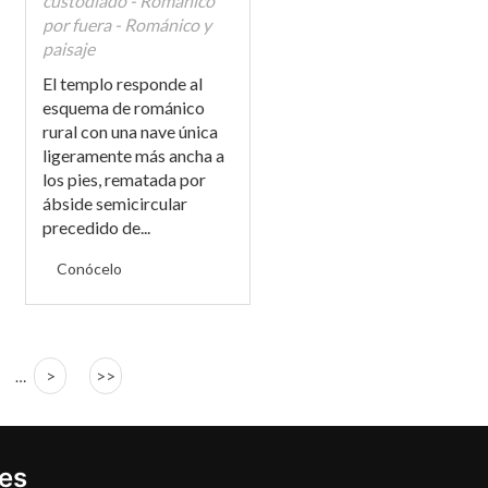
custodiado - Románico
por fuera - Románico y
paisaje
El templo responde al
esquema de románico
rural con una nave única
ligeramente más ancha a
los pies, rematada por
ábside semicircular
precedido de...
Conócelo
>
>>
…
ies
Buzón de sugerencias