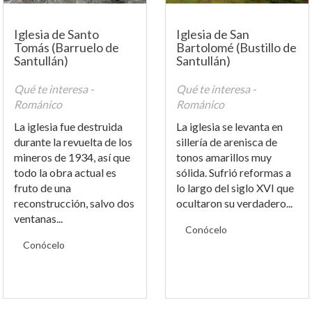
Iglesia de Santo
Iglesia de San
Tomás (Barruelo de
Bartolomé (Bustillo de
Santullán)
Santullán)
Qué te interesa -
Qué te interesa -
Románico
Románico
La iglesia fue destruida
La iglesia se levanta en
durante la revuelta de los
sillería de arenisca de
mineros de 1934, así que
tonos amarillos muy
todo la obra actual es
sólida. Sufrió reformas a
fruto de una
lo largo del siglo XVI que
reconstrucción, salvo dos
ocultaron su verdadero...
ventanas...
Conócelo
Conócelo