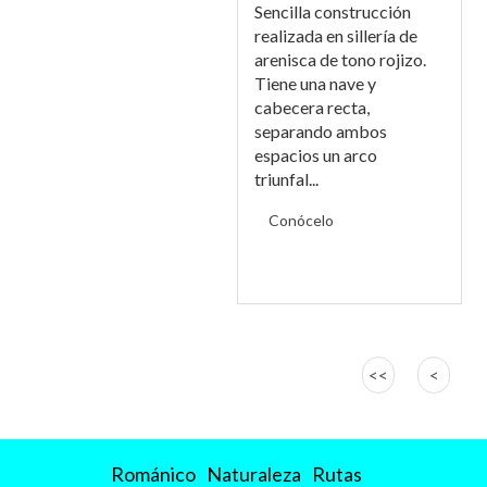
Sencilla construcción
realizada en sillería de
arenisca de tono rojizo.
Tiene una nave y
cabecera recta,
separando ambos
espacios un arco
triunfal...
Conócelo
PÁGINAS
<<
<
Románico
Naturaleza
Rutas