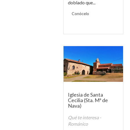
doblado que...
Conócelo
Iglesia de Santa
Cecilia (Sta. Mª de
Nava)
Qué te interesa -
Románico