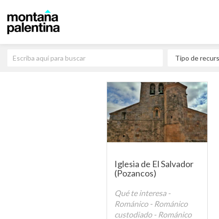
Iglesia de El Salvador
(Pozancos)
Qué te interesa -
Románico - Románico
custodiado - Románico