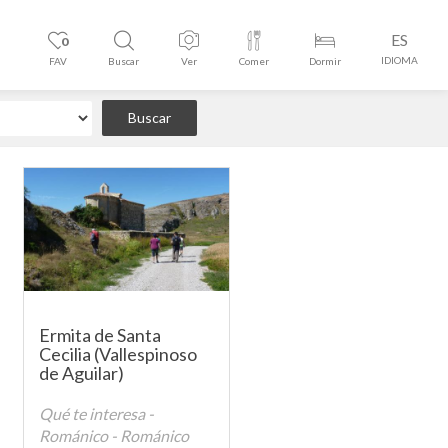
ES
0
IDIOMA
FAV
Buscar
Ver
Comer
Dormir
Ermita de Santa
Cecilia (Vallespinoso
de Aguilar)
Qué te interesa -
Románico - Románico