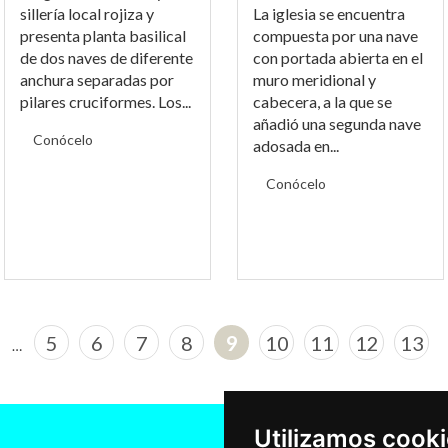
sillería local rojiza y
La iglesia se encuentra
presenta planta basilical
compuesta por una nave
de dos naves de diferente
con portada abierta en el
anchura separadas por
muro meridional y
pilares cruciformes. Los...
cabecera, a la que se
añadió una segunda nave
Conócelo
adosada en...
Conócelo
5
6
7
8
9
10
11
12
13
…
Utilizamos cook