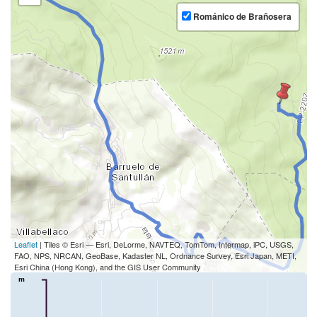
Románico de Brañosera
Leaflet
| Tiles © Esri — Esri, DeLorme, NAVTEQ, TomTom, Intermap, iPC, USGS,
FAO, NPS, NRCAN, GeoBase, Kadaster NL, Ordnance Survey, Esri Japan, METI,
Esri China (Hong Kong), and the GIS User Community
m