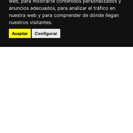
web, para mostrarte contenidos personalizados y
anuncios adecuados, para analizar el tráfico en
nuestra web y para comprender de dónde llegan
nuestros visitantes.
Aceptar
Configurar
Leaflet
| Tiles © Esri — Esri, DeLorme, NAVTEQ, TomTom, Intermap, iPC, USGS, FAO,
NPS, NRCAN, GeoBase, Kadaster NL, Ordnance Survey, Esri Japan, METI, Esri China
(Hong Kong), and the GIS User Community