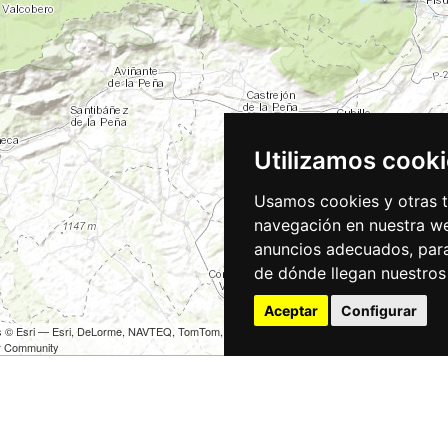
Utilizamos cook
Usamos cookies y otras t
navegación en nuestra we
anuncios adecuados, para
de dónde llegan nuestros 
Aceptar
Configurar
es © Esri — Esri, DeLorme, NAVTEQ, TomTom, Intermap, iPC, USGS, FAO, NPS, NRCAN, Geo
r Community