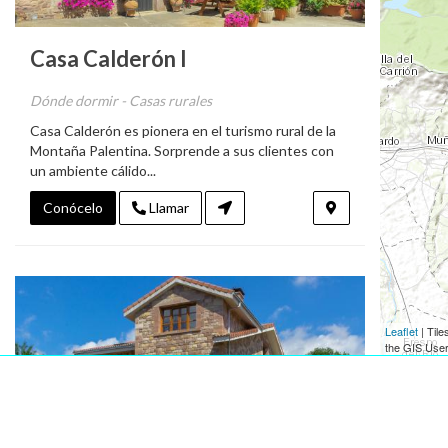
Casa Calderón I
Dónde dormir - Casas rurales
Casa Calderón es pionera en el turismo rural de la
Montaña Palentina. Sorprende a sus clientes con
un ambiente cálido...
Conócelo
Llamar
Leaflet
| Til
the GIS Use
Románico
Naturaleza
Rutas