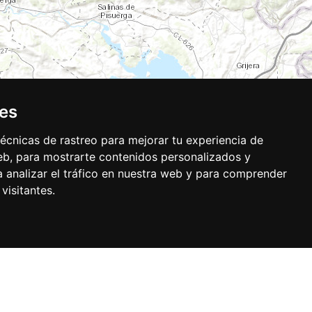
ies
écnicas de rastreo para mejorar tu experiencia de
b, para mostrarte contenidos personalizados y
 analizar el tráfico en nuestra web y para comprender
visitantes.
Base, Kadaster NL, Ordnance Survey, Esri Japan, METI, Esri China (Hong Kong), and
Buzón de sugerencias