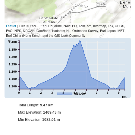
Leaflet
| Tiles © Esri — Esri, DeLorme, NAVTEQ, TomTom, Intermap, iPC, USGS,
FAO, NPS, NRCAN, GeoBase, Kadaster NL, Ordnance Survey, Esri Japan, METI,
Esri China (Hong Kong), and the GIS User Community
m
1,400
1,350
1,300
1,250
1,200
1,150
1,100
0
1
2
3
4
5
6
7
8
9
Altitude
km
Total Length:
9.47 km
Max Elevation:
1409.43 m
Min Elevation:
1082.01 m