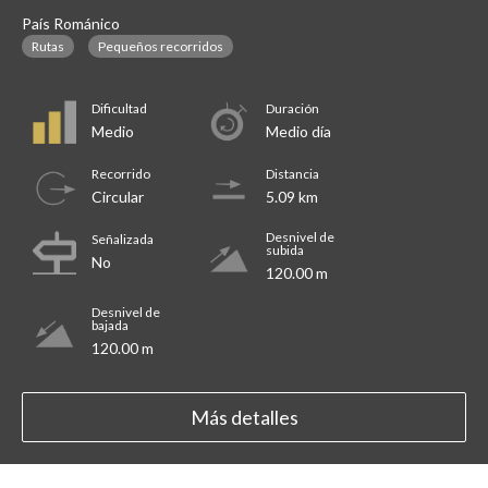
País Románico
Rutas
Pequeños recorridos
Dificultad
Duración
Medio
Medio día
Recorrido
Distancia
Circular
5.09 km
Desnivel de
Señalizada
subida
No
120.00 m
Desnivel de
bajada
120.00 m
Más detalles