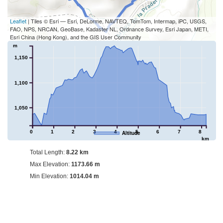
Leaflet
| Tiles © Esri — Esri, DeLorme, NAVTEQ, TomTom, Intermap, iPC, USGS,
FAO, NPS, NRCAN, GeoBase, Kadaster NL, Ordnance Survey, Esri Japan, METI,
Esri China (Hong Kong), and the GIS User Community
m
1,150
1,100
1,050
0
1
2
3
4
5
6
7
8
Altitude
km
Total Length:
8.22 km
Max Elevation:
1173.66 m
Min Elevation:
1014.04 m