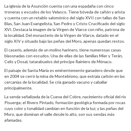
La iglesia de la Asunción cuenta con una espadaña con cinco
troneras y escudos de los Velasco. Tiene bóveda de cañón y arista
y cuenta con un retablo salomónico del siglo XVII con tallas de San
Blas, San Juan Evangelista, San Pedro y Cristo Crucificado del siglo
XVI. Destaca la imagen de la Virgen de Viarce con niño, patrona de
la localidad. Del monasterio de la Virgen de Viarce, datado en el
siglo XIV y situado bajo las peñas del Moro, apenas quedan restos.
El caserío, además de un molino harinero, tiene numerosas casas
blasonadas con escudos. Una de ellas de las familias Mier y Terán,
Celis y Dosal, tatarabuelos del príncipe Rainiero de Mónaco.
El paisaje de Santa María es eminentemente ganadero desde que
en 2004 se cerró la mina de Montebismo, que extraía carbón en las
cercanías de la localidad. Se cría ganado vacuno y caballar
principalmente.
La senda señalizada de la Cueva del Cobre, nacimiento oficial del río
Pisuerga; el Rivero Pintado, formación geológica formada por rocas
cuyo color y tonalidad cambian en función de la luz; y las peñas del
Moro, que dominan el valle desde lo alto, son sus sendas más
afamadas.