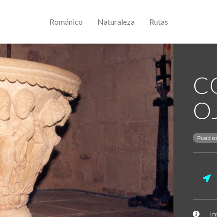
Románico
Naturaleza
Rutas
C
O
Pueblo
In