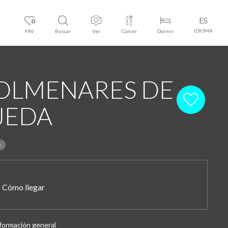
ES
0
IDIOMA
FAV
Buscar
Ver
Comer
Dormir
OLMENARES DE
JEDA
s
Cómo llegar
formación general