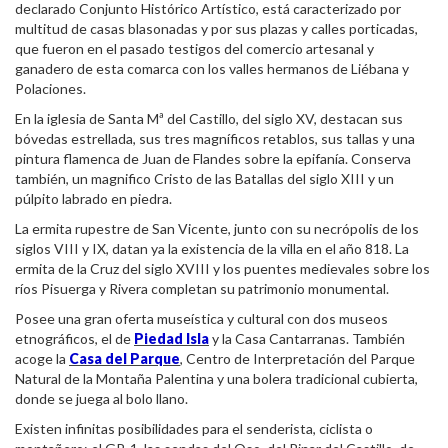
declarado Conjunto Histórico Artístico, está caracterizado por
multitud de casas blasonadas y por sus plazas y calles porticadas,
que fueron en el pasado testigos del comercio artesanal y
ganadero de esta comarca con los valles hermanos de Liébana y
Polaciones.
En la iglesia de Santa Mª del Castillo, del siglo XV, destacan sus
bóvedas estrellada, sus tres magníficos retablos, sus tallas y una
pintura flamenca de Juan de Flandes sobre la epifanía. Conserva
también, un magnifico Cristo de las Batallas del siglo XIII y un
púlpito labrado en piedra.
La ermita rupestre de San Vicente, junto con su necrópolis de los
siglos VIII y IX, datan ya la existencia de la villa en el año 818. La
ermita de la Cruz del siglo XVIII y los puentes medievales sobre los
ríos Pisuerga y Rivera completan su patrimonio monumental.
Posee una gran oferta museística y cultural con dos museos
etnográficos, el de
Piedad Isla
y la Casa Cantarranas. También
acoge la
Casa del Parque
, Centro de Interpretación del Parque
Natural de la Montaña Palentina y una bolera tradicional cubierta,
donde se juega al bolo llano.
Existen infinitas posibilidades para el senderista, ciclista o