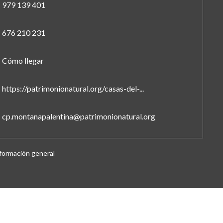
979 139 401
676 210 231
Cómo llegar
https://patrimonionatural.org/casas-del-...
cp.montanapalentina@patrimonionatural.org
formación general