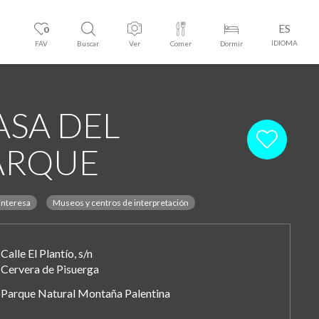
ES
0
IDIOMA
FAV
Buscar
Ver
Comer
Dormir
ASA DEL
ARQUE
interesa
Museos y centros de interpretación
Calle El Plantío, s/n
Cervera de Pisuerga
Parque Natural Montaña Palentina