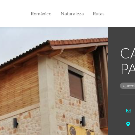
Románico
Naturaleza
Rutas
C
P
Qué te 