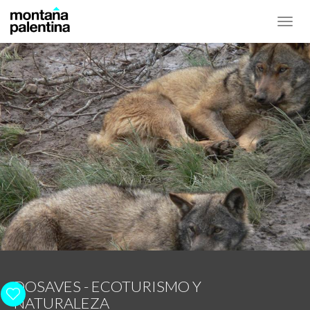
Toggl
navig
DOSAVES - ECOTURISMO Y
NATURALEZA