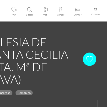
ES
0
IDIOMA
FAV
Buscar
Ver
Comer
Dormir
LESIA DE
ANTA CECILIA
TA. Mª DE
AVA)
interesa
Románico