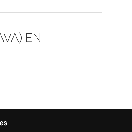
AVA) EN
ies
Buzón de sugerencias