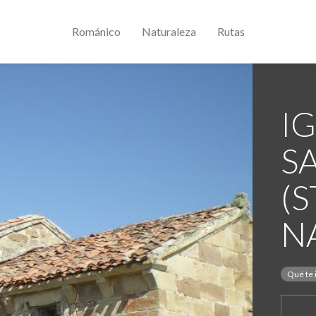
Románico
Naturaleza
Rutas
IG
S
(S
N
Qué te 