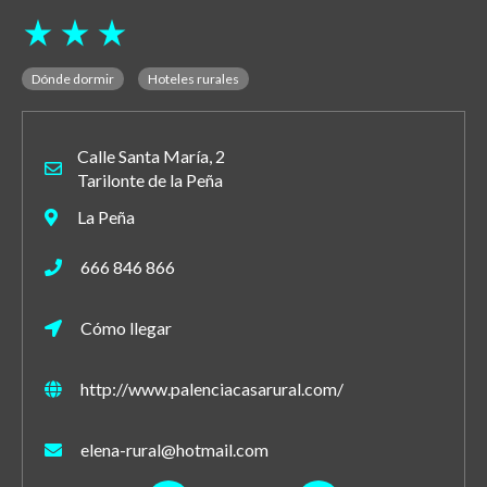
star_rate
star_rate
star_rate
Dónde dormir
Hoteles rurales
Calle Santa María, 2
Tarilonte de la Peña
La Peña
666 846 866
Cómo llegar
http://www.palenciacasarural.com/
elena-rural@hotmail.com