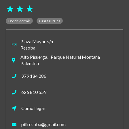
star_rate
star_rate
star_rate
Dónde dormir
Casas rurales
Plaza Mayor, s/n
Resoba
Alto Pisuerga, Parque Natural Montaña
Palentina
979 184 286
626 810 559
Cómo llegar
piliresoba@gmail.com