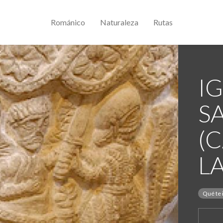
Románico
Naturaleza
Rutas
IG
S
(
L
Qué te 