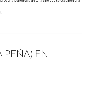
larse una iconografía unitaria sino que se esculpen una
I.
A PEÑA) EN