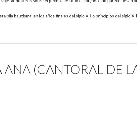
 sujetando libros sobre el pecho. De todo el conjunto no parece desarrol
 pila bautismal en los años finales del siglo XII o principios del siglo XII
A ANA (CANTORAL DE L