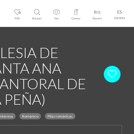
ES
0
IDIOMA
FAV
Buscar
Ver
Comer
Dormir
LESIA DE
ANTA ANA
CANTORAL DE
A PEÑA)
interesa
Románico
Pilas románicas