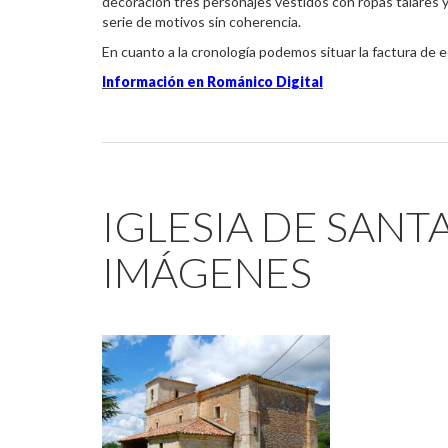
decoración tres personajes vestidos con ropas talares y
serie de motivos sin coherencia.
En cuanto a la cronología podemos situar la factura de esta
Información en Románico Digital
IGLESIA DE SANT
IMÁGENES