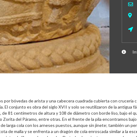
In
os por bóvedas de arista y una cabecera cuadrada cubierta con crucería co
a. El conjunto es obra del siglo XVII y solo se reutilizaron de la antigua f
, de 81 centímetros de altura y 108 de diámetro con borde liso, bajo el 
o Zorita del Páramo, entre otras. En el frente de la pila encontramos ba
lo de larga cola con los arneses puestos, aunque sin jinete; también un p
ota de malla y se enfrenta a un dragón de cola enroscada similar a la esc