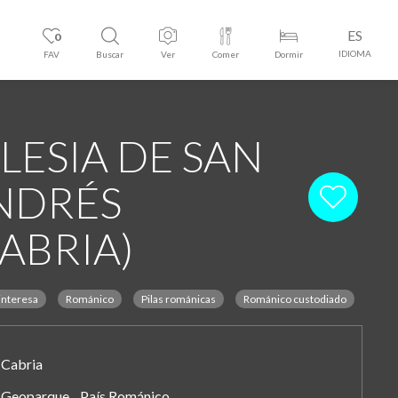
ES
0
IDIOMA
FAV
Buscar
Ver
Comer
Dormir
LESIA DE SAN
NDRÉS
CABRIA)
interesa
Románico
Pilas románicas
Románico custodiado
Cabria
Geoparque, País Románico