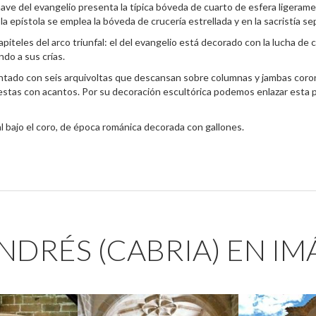
nave del evangelio presenta la típica bóveda de cuarto de esfera ligerame
la epístola se emplea la bóveda de crucería estrellada y en la sacristía s
capiteles del arco triunfal: el del evangelio está decorado con la lucha de
ndo a sus crías.
ntado con seis arquivoltas que descansan sobre columnas y jambas coron
tas con acantos. Por su decoración escultórica podemos enlazar esta por
al bajo el coro, de época románica decorada con gallones.
ANDRÉS (CABRIA) EN I