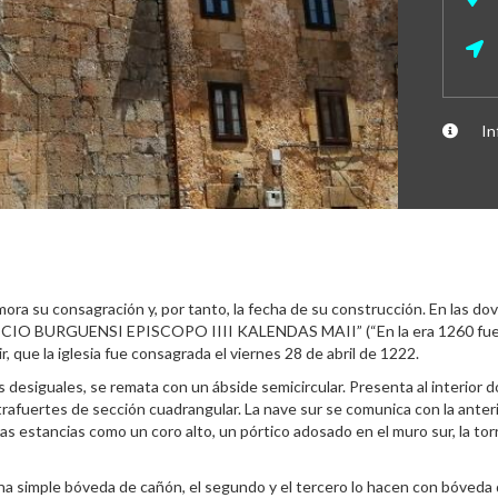
In
mora su consagración y, por tanto, la fecha de su construcción. En las do
URGUENSI EPISCOPO IIII KALENDAS MAII” (“En la era 1260 fue consa
r, que la iglesia fue consagrada el viernes 28 de abril de 1222.
 desiguales, se remata con un ábside semicircular. Presenta al interior 
rafuertes de sección cuadrangular. La nave sur se comunica con la anter
estancias como un coro alto, un pórtico adosado en el muro sur, la torre s
na simple bóveda de cañón, el segundo y el tercero lo hacen con bóveda de