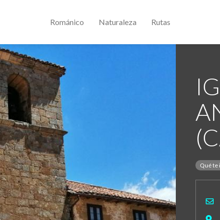
Románico
Naturaleza
Rutas
IG
A
(
Qué te 