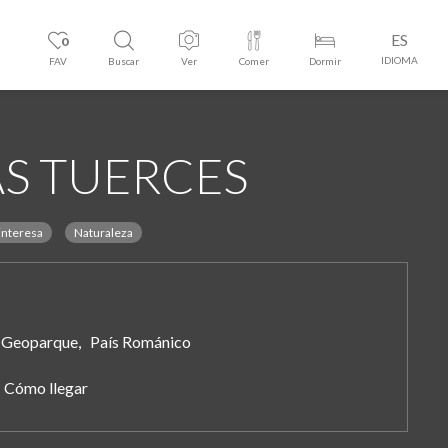
ES
0
IDIOMA
FAV
Buscar
Ver
Comer
Dormir
AS TUERCES
interesa
Naturaleza
Geoparque, País Románico
Cómo llegar