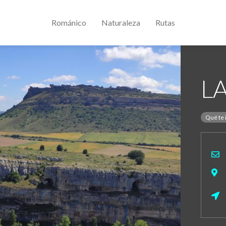
Románico
Naturaleza
Rutas
L
Qué te 