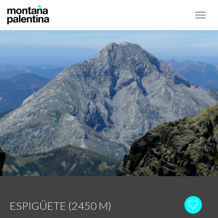
Toggl
navig
ESPIGÜETE (2450 M)