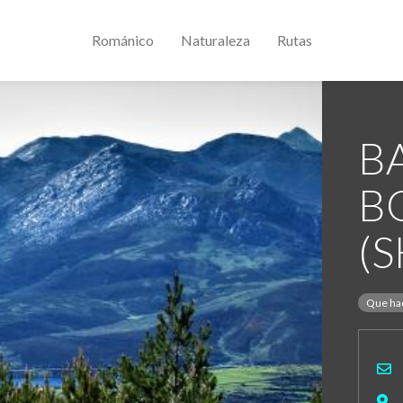
Románico
Naturaleza
Rutas
B
B
(
Que ha