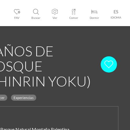
ES
0
IDIOMA
FAV
Buscar
Ver
Comer
Dormir
AÑOS DE
OSQUE
SHINRIN YOKU)
cer
Experiencias
Parque Natural Montaña Palentina