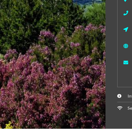
In
Se