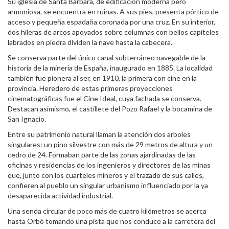
Su iglesia de Santa Barbara, de edificación moderna pero
armoniosa, se encuentra en ruinas. A sus pies, presenta pórtico de
acceso y pequeña espadaña coronada por una cruz. En su interior,
dos hileras de arcos apoyados sobre columnas con bellos capiteles
labrados en piedra dividen la nave hasta la cabecera.
Se conserva parte del único canal subterráneo navegable de la
historia de la minería de España, inaugurado en 1885. La localidad
también fue pionera al ser, en 1910, la primera con cine en la
provincia. Heredero de estas primeras proyecciones
cinematográficas fue el Cine Ideal, cuya fachada se conserva.
Destacan asimismo, el castillete del Pozo Rafael y la bocamina de
San Ignacio.
Entre su patrimonio natural llaman la atención dos arboles
singulares: un pino silvestre con más de 29 metros de altura y un
cedro de 24. Formaban parte de las zonas ajardinadas de las
oficinas y residencias de los ingenieros y directores de las minas
que, junto con los cuarteles mineros y el trazado de sus calles,
confieren al pueblo un singular urbanismo influenciado por la ya
desaparecida actividad industrial.
Una senda circular de poco más de cuatro kilómetros se acerca
hasta Orbó tomando una pista que nos conduce a la carretera del