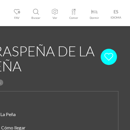
ES
0
IDIOMA
FAV
Buscar
Ver
Comer
Dormir
RASPEÑA DE LA
EÑA
s
La Peña
Cómo llegar