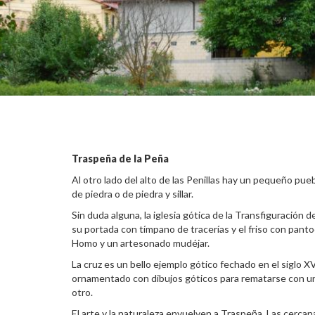
Traspeña de la Peña
Al otro lado del alto de las Penillas hay un pequeño p
de piedra o de piedra y sillar.
Sin duda alguna, la iglesia gótica de la Transfiguración 
su portada con tímpano de tracerías y el friso con panto
Homo y un artesonado mudéjar.
La cruz es un bello ejemplo gótico fechado en el siglo X
ornamentado con dibujos góticos para rematarse con un gra
otro.
El arte y la naturaleza envuelven a Traspeña. Las cerca