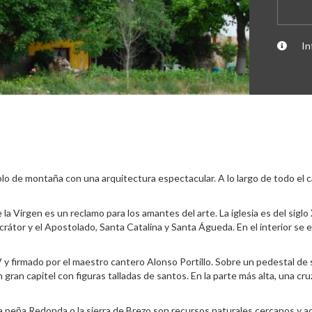
In
ueblo de montaña con una arquitectura espectacular. A lo largo de todo 
de la Virgen es un reclamo para los amantes del arte. La iglesia es del sig
crátor y el Apostolado, Santa Catalina y Santa Águeda. En el interior se
V y firmado por el maestro cantero Alonso Portillo. Sobre un pedestal de
n capitel con figuras talladas de santos. En la parte más alta, una cruz 
na peña Redonda o la sierra de Brezo son recursos naturales cercanos y a