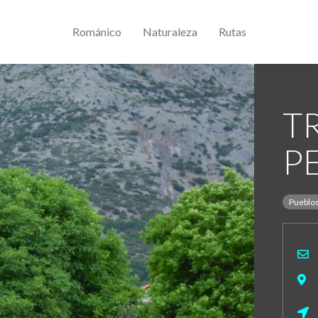
Románico
Naturaleza
Rutas
T
P
Pueblo