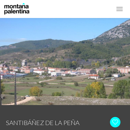
Toggl
navig
SANTIBÁÑEZ DE LA PEÑA