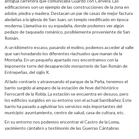
antigua carretera que comunicaba Guardo con Cervera. Las
edificaciones son un ejemplo de las construcciones de la zona en
adobe, piedra y madera. Destacan un par de casas de mejor factura
aledañas a la iglesia de San Juan, un templo reedificado en época
moderna. Llamativa es su espadaña, donde podemos ver algún
pedazo de taqueado románico, posiblemente proveniente de San
Román.
A un kilómetro escaso, pasando el molino, podemos acceder al valle
que van horadando los diferentes riachuelos que manan de la
Montaña. En un pequeño apartado nos encontramos con la
imponente torre del desaparecido monasterio de San Román de
Entrepeñas, del siglo X.
Al lado contrario y atravesando el parque de la Peña, tenemos el
barrio surgido al amparo de la estación de feve del histórico
Ferrocarril de la Robla. La estación se encuentra en desuso, pero
los edificios surgidos en su entorno son el actual Santibáñez. Este
barrio ha pasado a aglutinar los servicios más importantes del
municipio: ayuntamiento, centro de salud, casa de cultura, etc.
En su entorno nos podemos encontrar el Castro de la Loma,
yacimiento cántabro y testimonio de las Guerras Cántabras