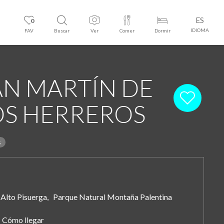
ES
0
IDIOMA
FAV
Buscar
Ver
Comer
Dormir
AN MARTÍN DE
OS HERREROS
s
Alto Pisuerga, Parque Natural Montaña Palentina
Cómo llegar