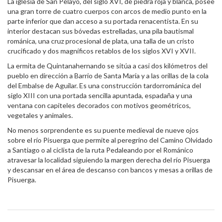
La iglesia de San Pelayo, del siglo XVI, de piedra roja y blanca, posee
una gran torre de cuatro cuerpos con arcos de medio punto en la
parte inferior que dan acceso a su portada renacentista. En su
interior destacan sus bóvedas estrelladas, una pila bautismal
románica, una cruz procesional de plata, una talla de un cristo
crucificado y dos magníficos retablos de los siglos XVI y XVII.
La ermita de Quintanahernando se sitúa a casi dos kilómetros del
pueblo en dirección a Barrio de Santa María y a las orillas de la cola
del Embalse de Aguilar. Es una construcción tardorrománica del
siglo XIII con una portada sencilla apuntada, espadaña y una
ventana con capiteles decorados con motivos geométricos,
vegetales y animales.
No menos sorprendente es su puente medieval de nueve ojos
sobre el río Pisuerga que permite al peregrino del Camino Olvidado
a Santiago o al ciclista de la ruta Pedaleando por el Románico
atravesar la localidad siguiendo la margen derecha del río Pisuerga
y descansar en el área de descanso con bancos y mesas a orillas de
Pisuerga.