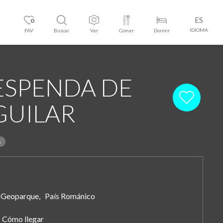
ES
0
IDIOMA
FAV
Buscar
Ver
Comer
Dormir
ESPENDA DE
GUILAR
s
Geoparque, País Románico
Cómo llegar