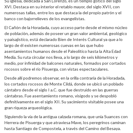
Su iglesia, dedicada a San Lorenzo, es un templo gótico del siglo
XVI. Destaca en su interior el retablo mayor, del siglo XVII, con
numerosas tallas, entre los que destaca la del propio patrón y el
banco con bajorrelieves de los evangelistas.
El Cañón de la Horadada, cuyo acceso parte desde el mismo núcleo
de población, además de poseer un gran valor ambiental, geológico
y paisajístico, está declarado Bien de Interés Cultural ya que a lo
largo de él existen numerosas cuevas en las que hubo
asentamientos humanos desde el Paleolítico hasta la Alta Edad
Media. Su ruta circular nos lleva, a lo largo de seis kilómetros y
medio, por infinidad de balcones naturales, formados por cortados
rocosos sobre el río Pisuerga, con vistas espectaculares.
Desde allí podremos observar, en la orilla contraria de la Horadada,
los cortados rocosos de Monte Cildá, donde se ubicó un poblado
cántabro desde el siglo I a.C. que fue destruido en las guerras
cántabras. Fue asentamiento romano, visigodo y se despobló
definitivamente en el siglo XII. Su yacimiento visitable posee una
gran riqueza arqueológica.
Siguiendo la vía de la antigua calzada romana, que unía Suances con
Herrera de Pisuerga y que atraviesa Mave, los peregrinos caminan
hasta Santiago de Compostela, a través del Camino del Besaya.