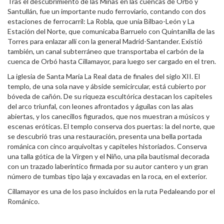
Tras el descubrimiento de las Minas en las cuencas de Orbó y
Santullán, fue un importante nudo ferroviario, contando con dos
estaciones de ferrocarril: La Robla, que unía Bilbao-León y La
Estación del Norte, que comunicaba Barruelo con Quintanilla de las
Torres para enlazar allí con la general Madrid-Santander. Existió
también, un canal subterráneo que transportaba el carbón de la
cuenca de Orbó hasta Cillamayor, para luego ser cargado en el tren.
La iglesia de Santa María La Real data de finales del siglo XII. El
templo, de una sola nave y ábside semicircular, está cubierto por
bóveda de cañón. De su riqueza escultórica destacan los capiteles
del arco triunfal, con leones afrontados y águilas con las alas
abiertas, y los canecillos figurados, que nos muestran a músicos y
escenas eróticas. El templo conserva dos puertas: la del norte, que
se descubrió tras una restauración, presenta una bella portada
románica con cinco arquivoltas y capiteles historiados. Conserva
una talla gótica de la Virgen y el Niño, una pila bautismal decorada
con un trazado laberintico firmada por su autor cantero y un gran
número de tumbas tipo laja y excavadas en la roca, en el exterior.
Cillamayor es una de los paso incluidos en la ruta Pedaleando por el
Románico.