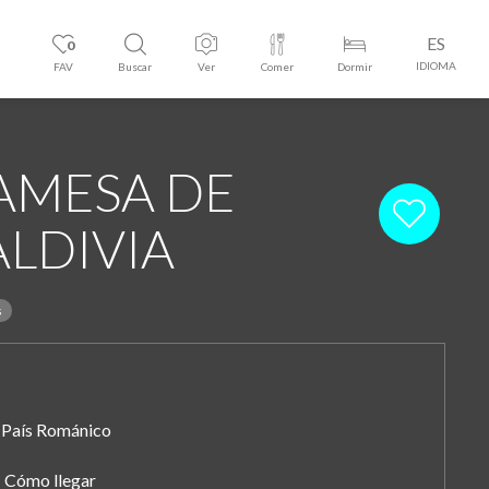
ES
0
IDIOMA
FAV
Buscar
Ver
Comer
Dormir
AMESA DE
ALDIVIA
s
País Románico
Cómo llegar