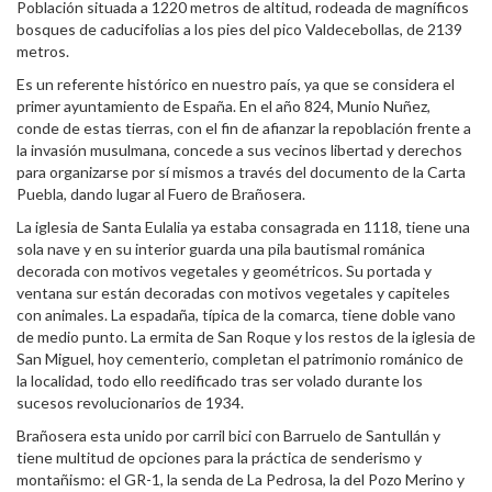
Población situada a 1220 metros de altitud, rodeada de magníficos
bosques de caducifolias a los pies del pico Valdecebollas, de 2139
metros.
Es un referente histórico en nuestro país, ya que se considera el
primer ayuntamiento de España. En el año 824, Munio Nuñez,
conde de estas tierras, con el fin de afianzar la repoblación frente a
la invasión musulmana, concede a sus vecinos libertad y derechos
para organizarse por sí mismos a través del documento de la Carta
Puebla, dando lugar al Fuero de Brañosera.
La iglesia de Santa Eulalia ya estaba consagrada en 1118, tiene una
sola nave y en su interior guarda una pila bautismal románica
decorada con motivos vegetales y geométricos. Su portada y
ventana sur están decoradas con motivos vegetales y capiteles
con animales. La espadaña, típica de la comarca, tiene doble vano
de medio punto. La ermita de San Roque y los restos de la iglesia de
San Miguel, hoy cementerio, completan el patrimonio románico de
la localidad, todo ello reedificado tras ser volado durante los
sucesos revolucionarios de 1934.
Brañosera esta unido por carril bici con Barruelo de Santullán y
tiene multitud de opciones para la práctica de senderismo y
montañismo: el GR-1, la senda de La Pedrosa, la del Pozo Merino y