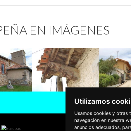
 PEÑA EN IMÁGENES
Utilizamos cook
Usamos cookies y otras t
navegación en nuestra we
anuncios adecuados, para