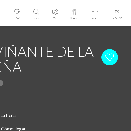
ES
0
IDIOMA
FAV
Buscar
Ver
Comer
Dormir
VIÑANTE DE LA
EÑA
s
La Peña
Cómo llegar