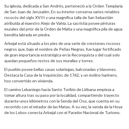
Su iglesia, dedicada a San Andrés, perteneció a la Orden Templaria
de San Juan de Jerusalén. En su interior conserva varios retablos
rococós del siglo XVIII y una magnífica talla de San Sebastián
atribuida al maestro Alejo de Vahía. La sacristía posee pinturas
murales del prior de la Orden de Malta y una magnifica pila de agua
bendita labrada en piedra.
Arbejal está situado a los pies de una serie de crestones rocosos
negros que, bajo el nombre de Peñas Negras, fue lugar fortificado
de gran importancia estratégica en la Reconquista y del cual solo
quedan pequeños restos de sus murallas y torres.
El pueblo posee bellas casas solariegas, balconadas y blasones.
Destaca la Casa de la Inquisición, de 1762, y un molino harinero,
hoy convertido en vivienda.
El camino Lebaniego hacia Santo Toribio de Liébana empieza a
tomar altura tras su paso por la localidad, compartiendo trayecto
durante unos kilómetros con la Senda del Oso, que cuenta en su
recorrido con el mirador de las Matas. A su vez, la senda de la Hoya
de los Lobos conecta Arbejal con el Parador Nacional de Turismo.