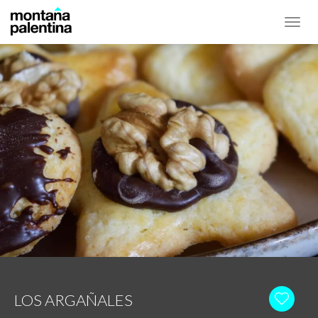
Toggl
navig
LOS ARGAÑALES