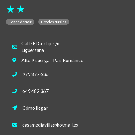
star_rate
star_rate
Dónde dormir
Hoteles rurales
Calle El Cortijo s/n.
Ligüérzana
Alto Pisuerga, País Románico
979 877 636
649 482 367
Cómo llegar
casamediavilla@hotmail.es