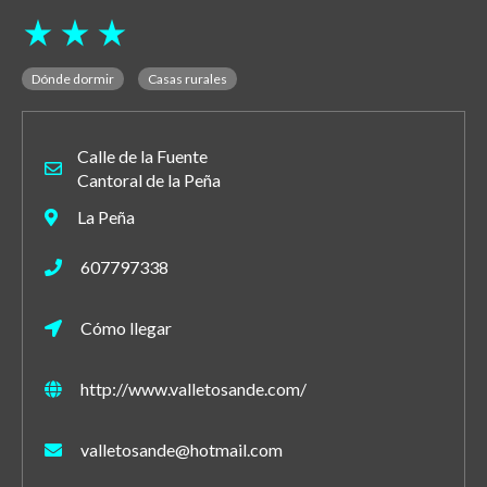
star_rate
star_rate
star_rate
Dónde dormir
Casas rurales
Calle de la Fuente
Cantoral de la Peña
La Peña
607797338
Cómo llegar
http://www.valletosande.com/
valletosande@hotmail.com