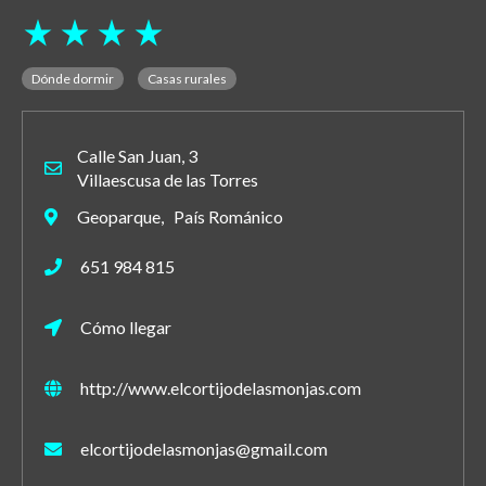
star_rate
star_rate
star_rate
star_rate
Dónde dormir
Casas rurales
Calle San Juan, 3
Villaescusa de las Torres
Geoparque, País Románico
651 984 815
Cómo llegar
http://www.elcortijodelasmonjas.com
elcortijodelasmonjas@gmail.com