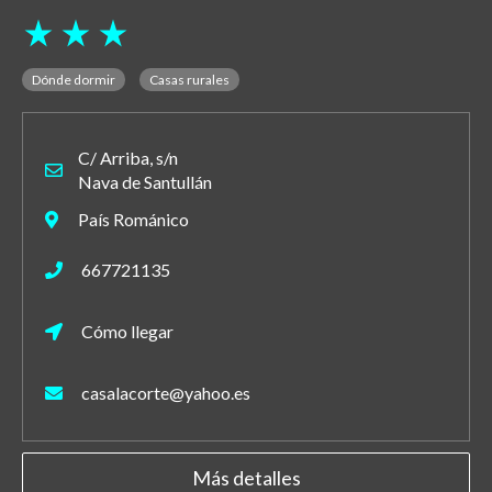
star_rate
star_rate
star_rate
Dónde dormir
Casas rurales
C/ Arriba, s/n
Nava de Santullán
País Románico
667721135
Cómo llegar
casalacorte@yahoo.es
Más detalles